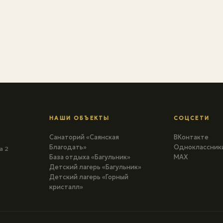
НАШИ ОБЪЕКТЫ
СОЦСЕТИ
Санаторий «Саянская
ВКонтакте
Благодать»
Одноклассник
а 2
База отдыха «Багульник»
MAX
Детский лагерь «Багульник»
Детский лагерь «Горный
кристалл»