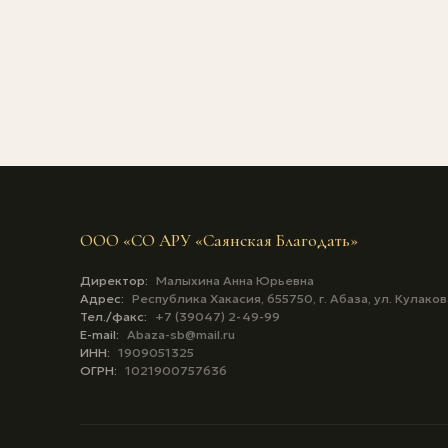
ООО «СО АРУ «Саянская Благодать»
Директор:
Малыхина Анна Юрьевна
Адрес:
Республика Хакасия, 655750, г. Абаза, ул. Кулаков
Тел./факс:
+7 (39047) 2-49-99
E-mail:
Abaza-sb@mail.ru
ИНН:
1909051325
ОГРН:
1021900757636