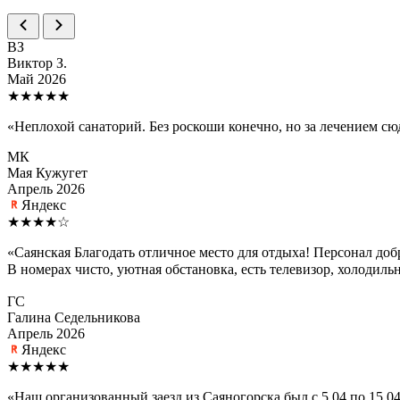
ВЗ
Виктор З.
Май 2026
★★★★★
«Неплохой санаторий. Без роскоши конечно, но за лечением сю
МК
Мая Кужугет
Апрель 2026
Яндекс
★★★★☆
«Саянская Благодать отличное место для отдыха! Персонал доб
В номерах чисто, уютная обстановка, есть телевизор, холодиль
ГС
Галина Седельникова
Апрель 2026
Яндекс
★★★★★
«Наш организованный заезд из Саяногорска был с 5.04 по 15.0